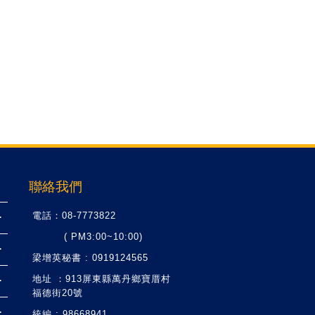
聯絡我們
電話：08-7773822
( PM3:00~10:00)
梁增英秘書 : 0919124565
地址 ：913屏東縣萬丹鄉寶厝村
福德街20號
統編 : 98668941