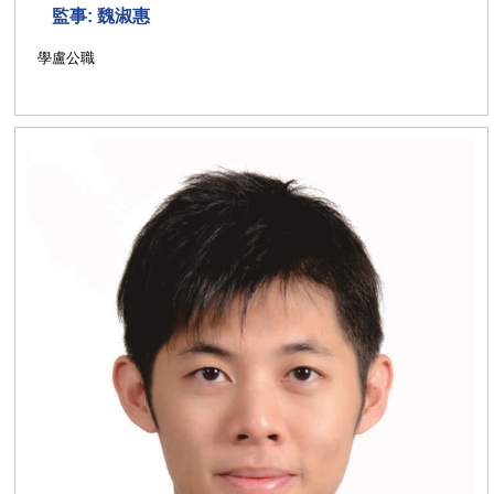
監事: 魏淑惠
學盧公職