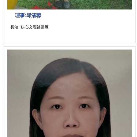
理事:邱清蓉
長治: 耕心文理補習班