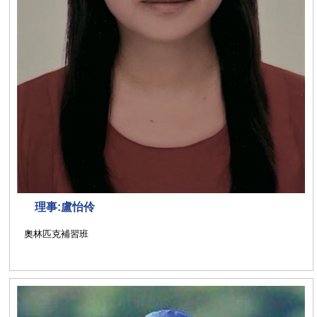
理事:盧怡伶
奧林匹克補習班