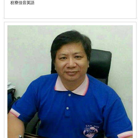
枋寮佳音英語