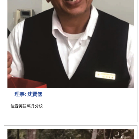
理事: 沈賢儒
佳音英語萬丹分校