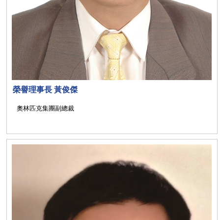
榮譽理事長 黃俊傑
奧林匹克集團副總裁