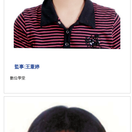
監事:王薏婷
數位學堂