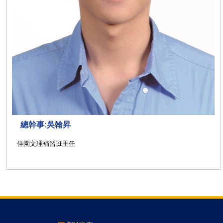
總幹事:吳翰昇
佳園文理補習班主任