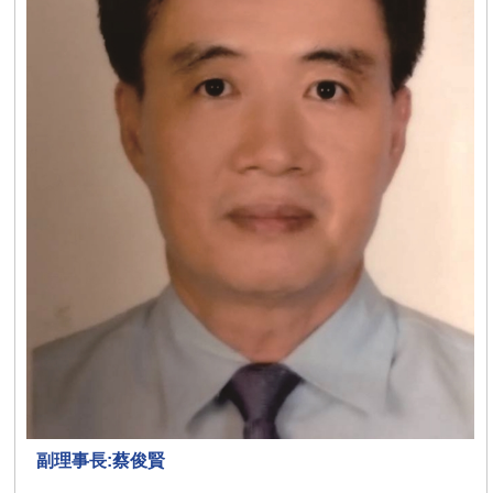
副理事長:蔡俊賢