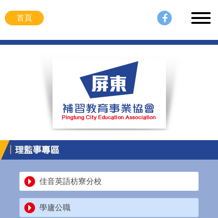
首頁
佳音英語枋寮分校
學廬公職