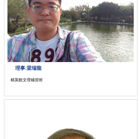
理事:梁瑞龍
精英館文理補習班