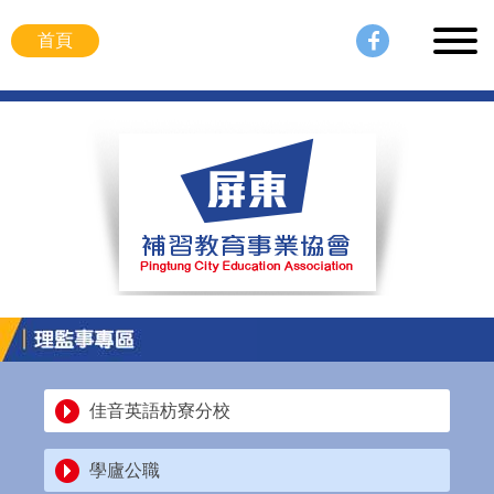
首頁
佳音英語枋寮分校
學廬公職