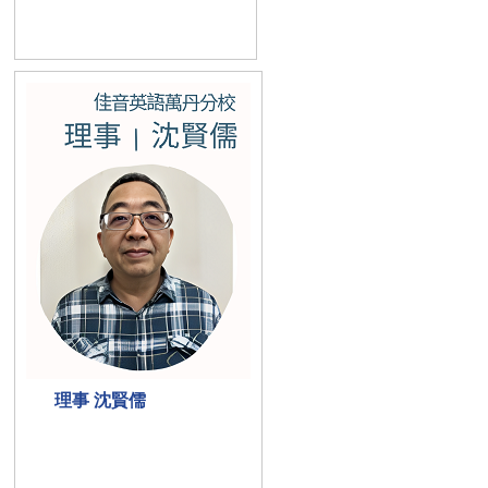
理事 沈賢儒