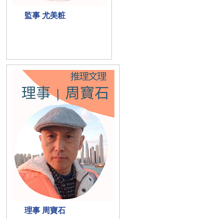
監事 尤美粧
理事 周寶石