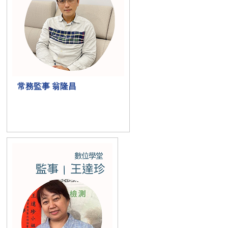
常務監事 翁隆昌