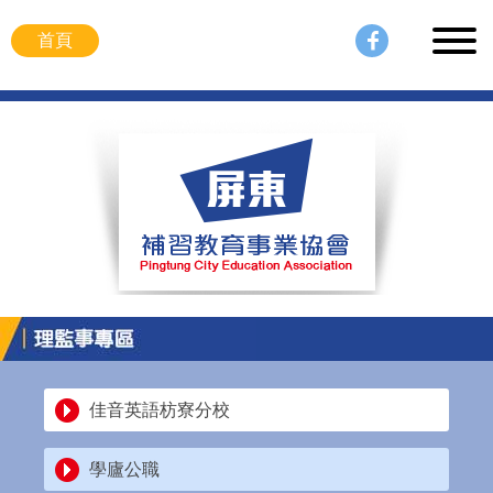
首頁
佳音英語枋寮分校
學廬公職