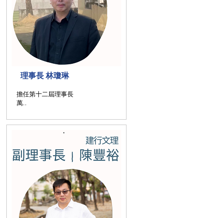
理事長 林瓊琳
擔任第十二屆理事長
萬..